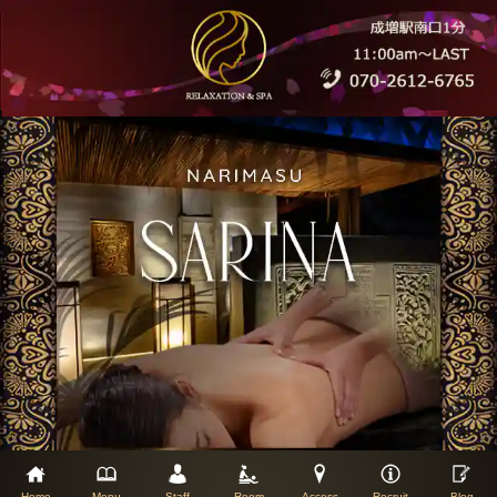
Home
Menu
Staff
Room
Access
Recruit
Blog