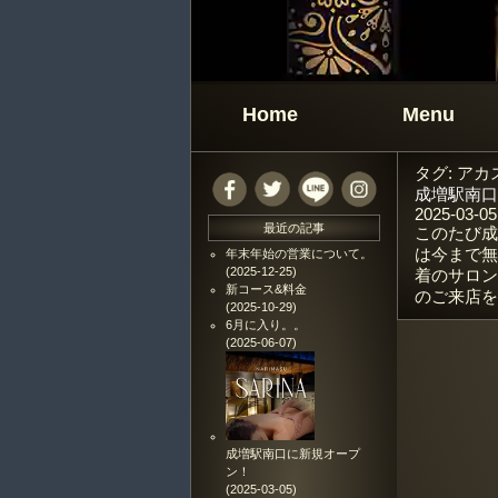
Home
Menu
タグ:
アカ
成増駅南口
2025-03-05
最近の記事
このたび成
は今まで無
年末年始の営業について。
(2025-12-25)
着のサロン
新コース&料金
のご来店を
(2025-10-29)
6月に入り。。
(2025-06-07)
成増駅南口に新規オープ
ン！
(2025-03-05)