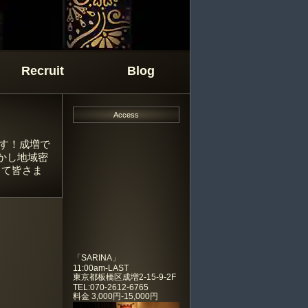
Recruit
Blog
Access
ます！成増で
かし地域密
して皆さま
「
SARINA
」
11:00am-LAST
東京都板橋区成増2-15-9-2F
TEL:070-2612-6765
料金
3,000円-15,000円